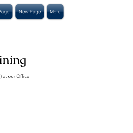
Page
New Page
More
aining
) at our Office