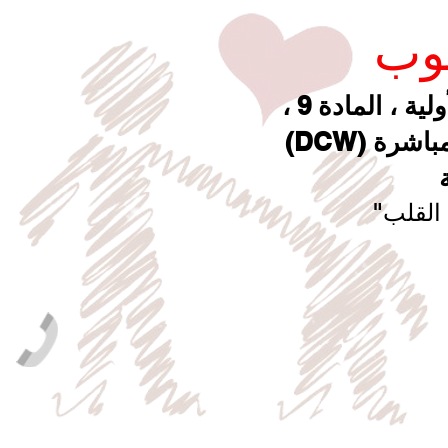
لوب
رة (DCW)
 القلب"